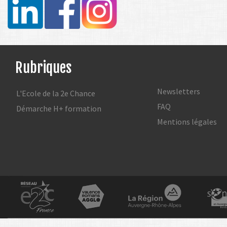
Rubriques
Newsletters
L'Ecole de la 2e Chance
FAQ
Démarche H+ formation
Mentions légales