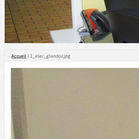
Vous
Accueil
/ 1_elec_glandor.jpg
êtes
ici