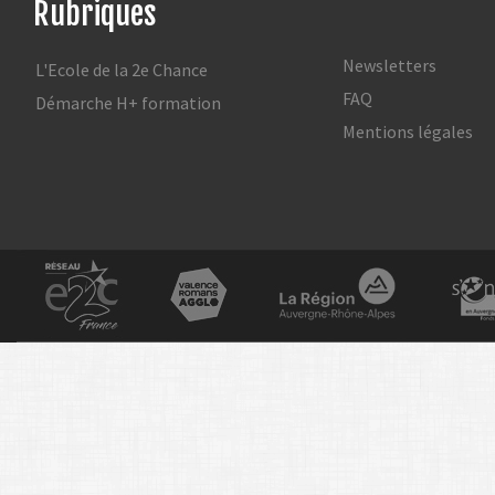
Rubriques
Newsletters
L'Ecole de la 2e Chance
FAQ
Démarche H+ formation
Mentions légales