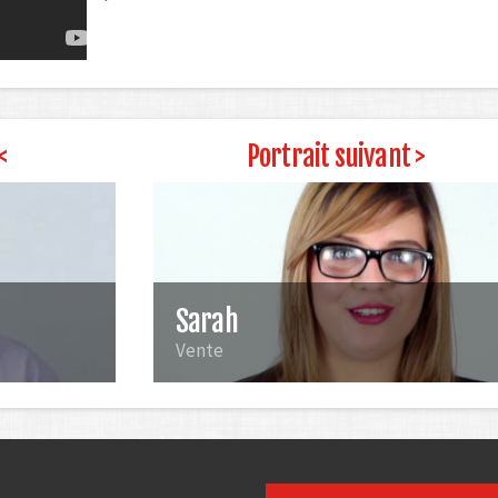
<
Portrait suivant >
Sarah
Vente