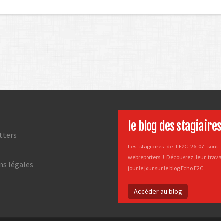
le blog des stagiaire
tters
Les stagiaires de l'E2C 26-07 sont 
webreporters ! Découvrez leur trava
ns légales
jour le jour sur le blog Echo E2C.
Accéder au blog