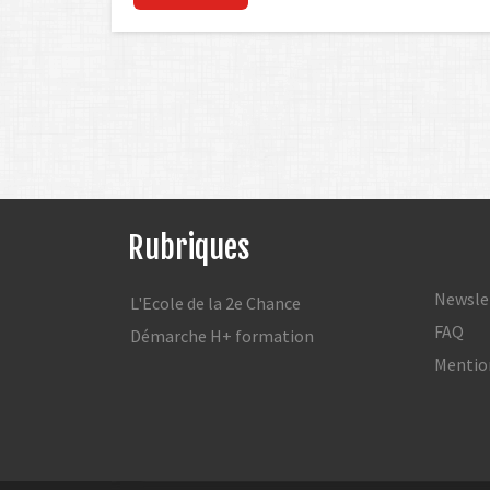
Rubriques
Newsle
L'Ecole de la 2e Chance
FAQ
Démarche H+ formation
Mentio