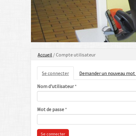
Vous
Accueil
/ Compte utilisateur
êtes
ici
Onglets
Se connecter
(onglet
Demander un nouveau mot 
principaux
actif)
Nom d'utilisateur
*
Mot de passe
*
Se connecter